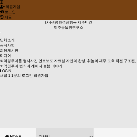
회원가입
로그인
새글
(사)생명환경권행동 제주비건
제주동물권연구소
단체소개
공지사항
회원게시판
미디어
퇴역경주마들
행사사진
언로보도 자료실
자연의 완성, 휘놈의 제주
도축 직전 구조된,
퇴역경주마 번식마 레이디 늘봄 이야기
LOGIN
새글
1:1문의
로그인
회원가입
HOME