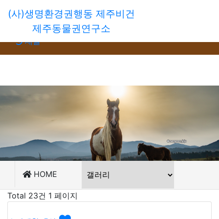
(사)생명환경권행동 제주비건
회원가입
제주동물권연구소
로그인
새글
HOME
Total 23건
1 페이지