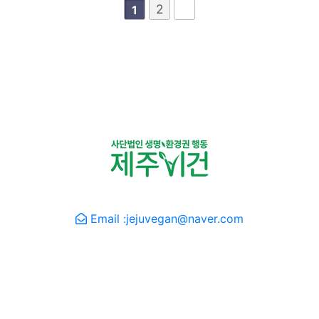
2
1
(사)생명환경권행동 제주비건
· 제주동물권연구소
Email :jejuvegan@naver.com
본 캠페인/사이트 은 영국 프레쉬 핸드메이드 코스메틱 브
랜드 러쉬(LUSH)의 '채러티 팟(Charity Pot)' 후원 프로그
램으로 진행/제작되었습니다.